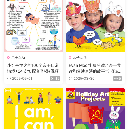
亲子互动
亲子互动
小红书很火的100个亲子日常
Evan Moor出版的适合亲子共
情境+24节气 配套音频+视频
读和复述表演的故事书《Rete
lling Tales with Headband
2025-06-01
19
2025-03-30
5
s》