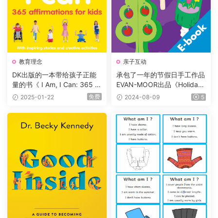
教育理念
亲子互动
DK出版的一本带给孩子正能
承包了一年的节假日手工作品
量的书《 I Am, I Can: 365 af
EVAN-MOOR出品《Holiday
firmations for kids》我是，
Art Projects》G1-G6
免费
2025-01-22
2024-08-09
5
我能，给孩子的365个暗示