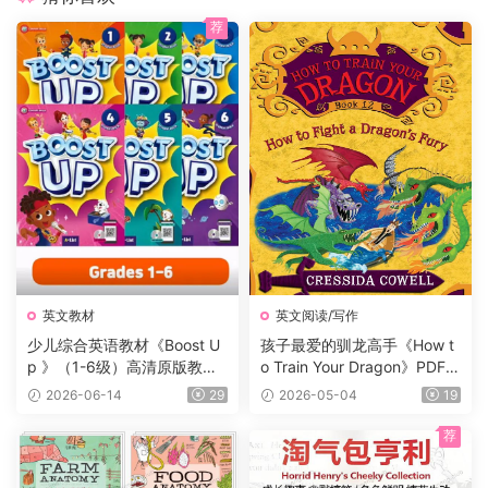
荐
英文教材
英文阅读/写作
少儿综合英语教材《Boost U
孩子最爱的驯龙高手《How t
p 》（1-6级）高清原版教
o Train Your Dragon》PDF书
材，学生书+课本答案试题
籍12册+电子书及音频+3册漫
2026-06-14
29
2026-05-04
19
+音频等，适合7-16岁学生
画，蓝思值900L左右，适读
年龄:8-12岁。
荐