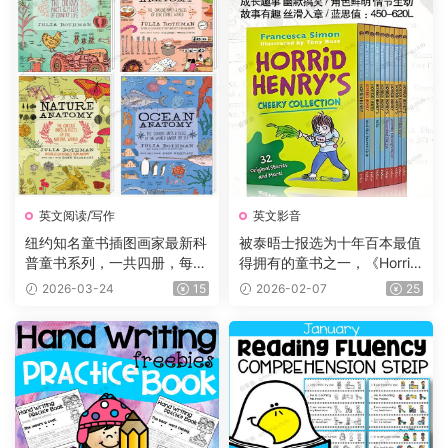
英文阅读/写作
英文影音
纽约知名童书插图画家最新科
被泰晤士报选为十年百本最值
普童书系列，一共四册，每册
得拥有的童书之一，《Horrid
225页，自然+海洋+食物+农
Henry 》淘气包亨利系列，P
2026-03-24
15
2026-02-07
25
场四大主题，图文并茂，生动
DF、音频、动画片1-5季229
有趣，特别适合小朋友们阅
集、电影、练习等
读。