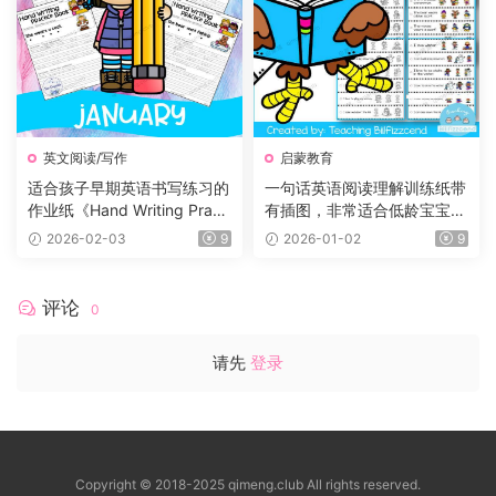
英文阅读/写作
启蒙教育
适合孩子早期英语书写练习的
一句话英语阅读理解训练纸带
作业纸《Hand Writing Practi
有插图，非常适合低龄宝宝！
ce Book》12册，每个月有一
小红书爆款！
2026-02-03
9
2026-01-02
9
册
评论
0
请先
登录
Copyright © 2018-2025 qimeng.club All rights reserved.