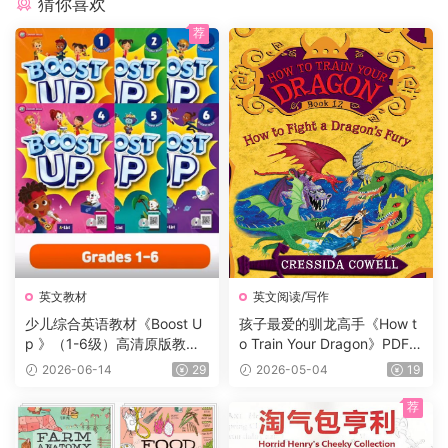
猜你喜欢
荐
英文教材
英文阅读/写作
少儿综合英语教材《Boost U
孩子最爱的驯龙高手《How t
p 》（1-6级）高清原版教
o Train Your Dragon》PDF书
材，学生书+课本答案试题
籍12册+电子书及音频+3册漫
2026-06-14
29
2026-05-04
19
+音频等，适合7-16岁学生
画，蓝思值900L左右，适读
年龄:8-12岁。
荐