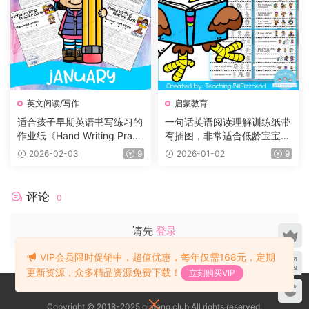
英文阅读/写作
启蒙教育
适合孩子早期英语书写练习的
一句话英语阅读理解训练纸带
作业纸《Hand Writing Practi
有插图，非常适合低龄宝宝！
ce Book》12册，每个月有一
小红书爆款！
2026-02-03
9
2026-01-02
9
册
评论
0
请先
登录
VIP会员限时促销中，超值优惠，每年仅需168元，定期
更新资源，众多精品资源免费下载！
立刻购买VIP
Copyright © 2018-2025 qimeng.club All rights reserved.