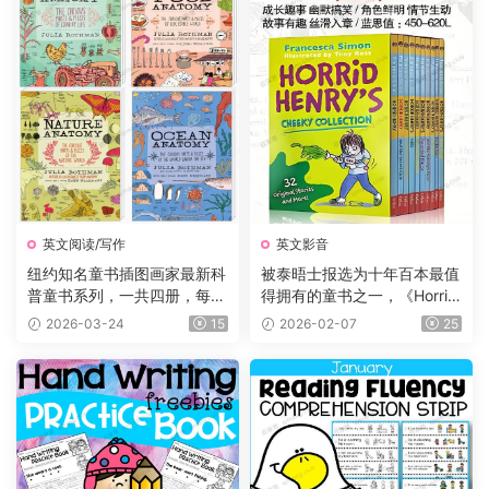
英文阅读/写作
英文影音
纽约知名童书插图画家最新科
被泰晤士报选为十年百本最值
普童书系列，一共四册，每册
得拥有的童书之一，《Horrid
225页，自然+海洋+食物+农
Henry 》淘气包亨利系列，P
2026-03-24
15
2026-02-07
25
场四大主题，图文并茂，生动
DF、音频、动画片1-5季229
有趣，特别适合小朋友们阅
集、电影、练习等
读。