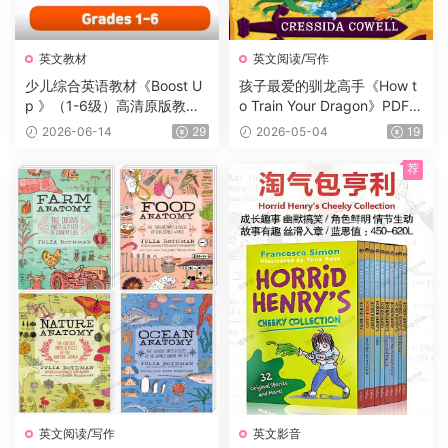
英文教材
英文阅读/写作
少儿综合英语教材《Boost U
孩子最爱的驯龙高手《How t
p 》（1-6级）高清原版教
o Train Your Dragon》PDF书
材，学生书+课本答案试题
籍12册+电子书及音频+3册漫
2026-06-14
29
2026-05-04
19
+音频等，适合7-16岁学生
画，蓝思值900L左右，适读
年龄:8-12岁。
荐
英文阅读/写作
英文影音