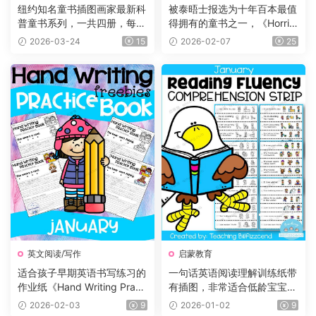
纽约知名童书插图画家最新科
被泰晤士报选为十年百本最值
普童书系列，一共四册，每册
得拥有的童书之一，《Horrid
225页，自然+海洋+食物+农
Henry 》淘气包亨利系列，P
2026-03-24
15
2026-02-07
25
场四大主题，图文并茂，生动
DF、音频、动画片1-5季229
有趣，特别适合小朋友们阅
集、电影、练习等
读。
英文阅读/写作
启蒙教育
适合孩子早期英语书写练习的
一句话英语阅读理解训练纸带
作业纸《Hand Writing Practi
有插图，非常适合低龄宝宝！
ce Book》12册，每个月有一
小红书爆款！
2026-02-03
9
2026-01-02
9
册