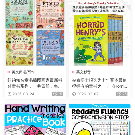
英文阅读/写作
英文影音
纽约知名童书插图画家最新科
被泰晤士报选为十年百本最值
普童书系列，一共四册，每册
得拥有的童书之一，《Horrid
225页，自然+海洋+食物+农
Henry 》淘气包亨利系列，P
2026-03-24
15
2026-02-07
25
场四大主题，图文并茂，生动
DF、音频、动画片1-5季229
有趣，特别适合小朋友们阅
集、电影、练习等
读。