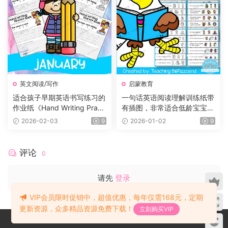
英文阅读/写作
启蒙教育
适合孩子早期英语书写练习的
一句话英语阅读理解训练纸带
作业纸《Hand Writing Practi
有插图，非常适合低龄宝宝！
ce Book》12册，每个月有一
小红书爆款！
2026-02-03
9
2026-01-02
9
册
评论
0
请先
登录
VIP会员限时促销中，超值优惠，每年仅需168元，定期
更新资源，众多精品资源免费下载！
立刻购买VIP