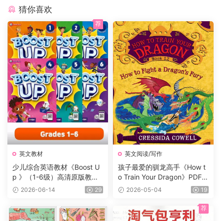
猜你喜欢
荐
英文教材
英文阅读/写作
少儿综合英语教材《Boost U
孩子最爱的驯龙高手《How t
p 》（1-6级）高清原版教
o Train Your Dragon》PDF书
材，学生书+课本答案试题
籍12册+电子书及音频+3册漫
2026-06-14
29
2026-05-04
19
+音频等，适合7-16岁学生
画，蓝思值900L左右，适读
年龄:8-12岁。
荐