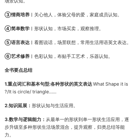
场景认知。
③情商培养︱
关心他人，体验父母的爱，家庭成员认知。
④简单数学︱
形状认知，市场买卖，观察推理。
⑤语言表达︱
看图说话，场景联想，常用生活用语英文表达。
⑥
艺术修养
︱
色彩认知，布贴手工艺术，乐器认知。
全书要点总结
1.重点词汇和基本句型:各种形状的英文表达
What Shape it is
?/It is circle/ triangle……
2.知识延展：
形状认知与生活应用。
3.数学与逻辑能力：
从最单一的形状到单一形状生活应用，逐
步升级至多种形状生活场景混合，提升观察，归类总结等能
力。