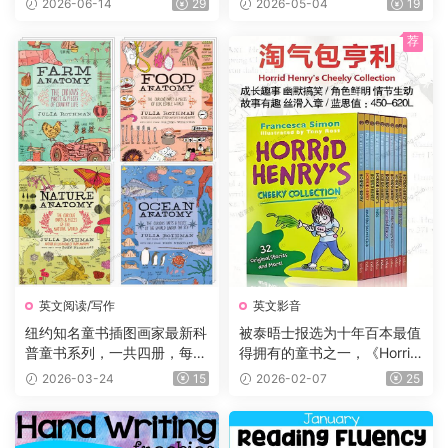
2026-06-14
29
2026-05-04
19
+音频等，适合7-16岁学生
画，蓝思值900L左右，适读
年龄:8-12岁。
荐
英文阅读/写作
英文影音
纽约知名童书插图画家最新科
被泰晤士报选为十年百本最值
普童书系列，一共四册，每册
得拥有的童书之一，《Horrid
225页，自然+海洋+食物+农
Henry 》淘气包亨利系列，P
2026-03-24
15
2026-02-07
25
场四大主题，图文并茂，生动
DF、音频、动画片1-5季229
有趣，特别适合小朋友们阅
集、电影、练习等
读。