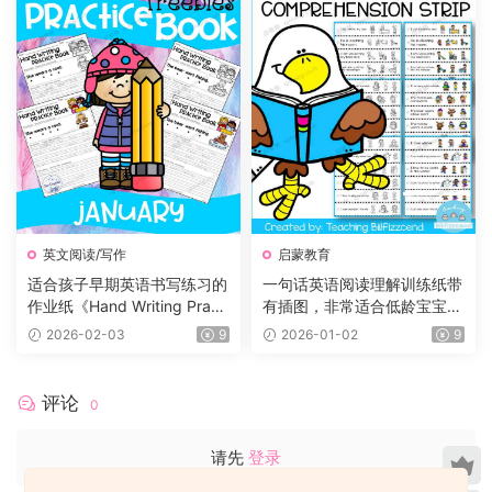
英文阅读/写作
启蒙教育
适合孩子早期英语书写练习的
一句话英语阅读理解训练纸带
作业纸《Hand Writing Practi
有插图，非常适合低龄宝宝！
ce Book》12册，每个月有一
小红书爆款！
2026-02-03
9
2026-01-02
9
册
评论
0
请先
登录