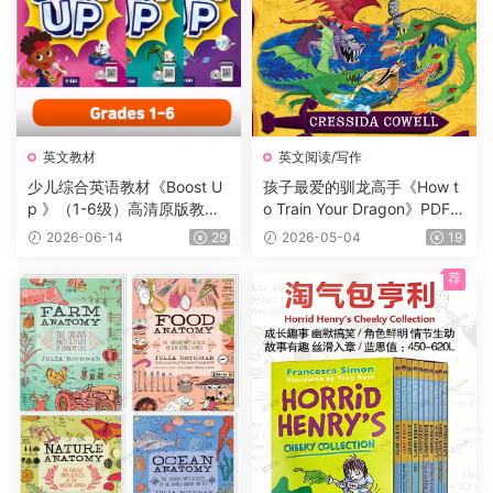
英文教材
英文阅读/写作
少儿综合英语教材《Boost U
孩子最爱的驯龙高手《How t
p 》（1-6级）高清原版教
o Train Your Dragon》PDF书
材，学生书+课本答案试题
籍12册+电子书及音频+3册漫
2026-06-14
29
2026-05-04
19
+音频等，适合7-16岁学生
画，蓝思值900L左右，适读
年龄:8-12岁。
荐