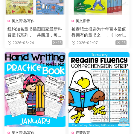
英文阅读/写作
英文影音
纽约知名童书插图画家最新科
被泰晤士报选为十年百本最值
普童书系列，一共四册，每册
得拥有的童书之一，《Horrid
225页，自然+海洋+食物+农
Henry 》淘气包亨利系列，P
2026-03-24
15
2026-02-07
25
场四大主题，图文并茂，生动
DF、音频、动画片1-5季229
有趣，特别适合小朋友们阅
集、电影、练习等
读。
英文阅读/写作
启蒙教育