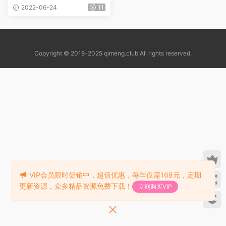
然拼读绘本动画 共48个MP4
2022-06-24
11
视频
Copyright © 2018-2025 qimeng.club All rights reserved.
VIP会员限时促销中，超值优惠，每年仅需168元，定期
更新资源，众多精品资源免费下载！
立刻购买VIP