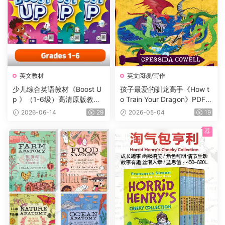
英文教材
英文阅读/写作
少儿综合英语教材《Boost U
孩子最爱的驯龙高手《How t
p 》（1-6级）高清原版教
o Train Your Dragon》PDF书
材，学生书+课本答案试题
籍12册+电子书及音频+3册漫
2026-06-14
29
2026-05-04
19
+音频等，适合7-16岁学生
画，蓝思值900L左右，适读
年龄:8-12岁。
荐