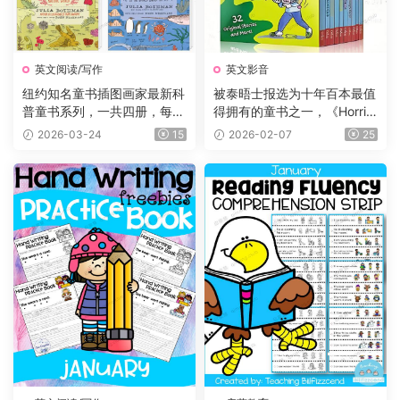
英文阅读/写作
英文影音
纽约知名童书插图画家最新科
被泰晤士报选为十年百本最值
普童书系列，一共四册，每册
得拥有的童书之一，《Horrid
225页，自然+海洋+食物+农
Henry 》淘气包亨利系列，P
2026-03-24
15
2026-02-07
25
场四大主题，图文并茂，生动
DF、音频、动画片1-5季229
有趣，特别适合小朋友们阅
集、电影、练习等
读。