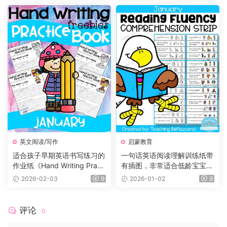
有趣，特别适合小朋友们阅
集、电影、练习等
读。
英文阅读/写作
启蒙教育
适合孩子早期英语书写练习的
一句话英语阅读理解训练纸带
作业纸《Hand Writing Practi
有插图，非常适合低龄宝宝！
ce Book》12册，每个月有一
小红书爆款！
2026-02-03
9
2026-01-02
9
册
评论
0