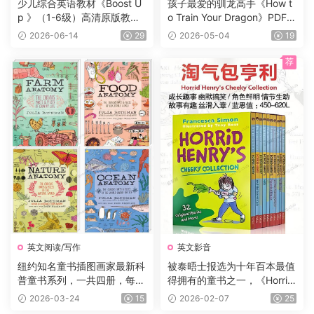
少儿综合英语教材《Boost U
孩子最爱的驯龙高手《How t
p 》（1-6级）高清原版教
o Train Your Dragon》PDF书
材，学生书+课本答案试题
籍12册+电子书及音频+3册漫
2026-06-14
29
2026-05-04
19
+音频等，适合7-16岁学生
画，蓝思值900L左右，适读
年龄:8-12岁。
荐
英文阅读/写作
英文影音
纽约知名童书插图画家最新科
被泰晤士报选为十年百本最值
普童书系列，一共四册，每册
得拥有的童书之一，《Horrid
225页，自然+海洋+食物+农
Henry 》淘气包亨利系列，P
2026-03-24
15
2026-02-07
25
场四大主题，图文并茂，生动
DF、音频、动画片1-5季229