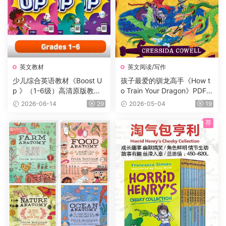
英文教材
英文阅读/写作
少儿综合英语教材《Boost U
孩子最爱的驯龙高手《How t
p 》（1-6级）高清原版教
o Train Your Dragon》PDF书
材，学生书+课本答案试题
籍12册+电子书及音频+3册漫
2026-06-14
29
2026-05-04
19
+音频等，适合7-16岁学生
画，蓝思值900L左右，适读
年龄:8-12岁。
荐