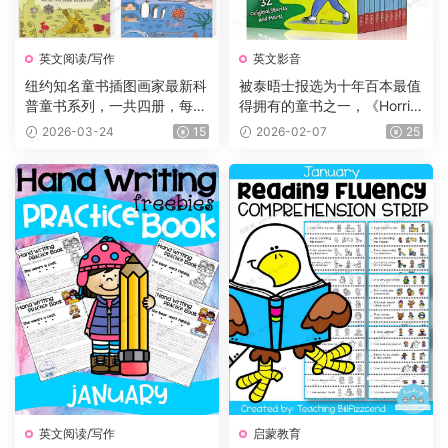
英文阅读/写作
英文影音
纽约知名童书插图画家最新科
被泰晤士报选为十年百本最值
普童书系列，一共四册，每册
得拥有的童书之一，《Horrid
225页，自然+海洋+食物+农
Henry 》淘气包亨利系列，P
2026-03-24
15
2026-02-07
25
场四大主题，图文并茂，生动
DF、音频、动画片1-5季229
有趣，特别适合小朋友们阅
集、电影、练习等
读。
英文阅读/写作
启蒙教育