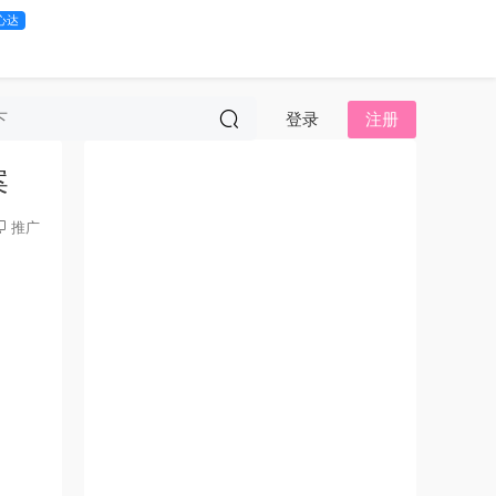
心达
登录
注册
案
推广