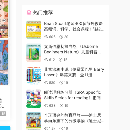
热门推荐
Brian Stuart老师400多节外教课
高频词、科学、社会课程！轻松
搞定孩子词汇和阅读！
606
29
尤斯伯恩初探自然 《Usborne
Beginners Nature》儿童科普入
门书籍 6-12岁 10册PDF
612
15
儿童涂鸦小说《倒霉蛋巴里 Barry
Loser 》爆笑来袭！全11册
PDF+电子书版+音频
580
19
阅读理解练习册《SRA Specific
Skills Series for reading》把阅
普
读理解细分成9个专项训练！
633
19
5
大
15
全球顶尖的教育品牌——迪士尼
特
学而乐旗下的分级读物《迪士尼
英语分级绘本》，共150册
1.2k
19