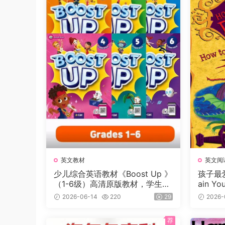
英文教材
英文阅
少儿综合英语教材《Boost Up 》
孩子最爱
（1-6级）高清原版教材，学生书
ain Y
+课本答案试题+音频等，适合7-
+电子
2026-06-14
220
29
2026-
16岁学生
值900
岁。
荐