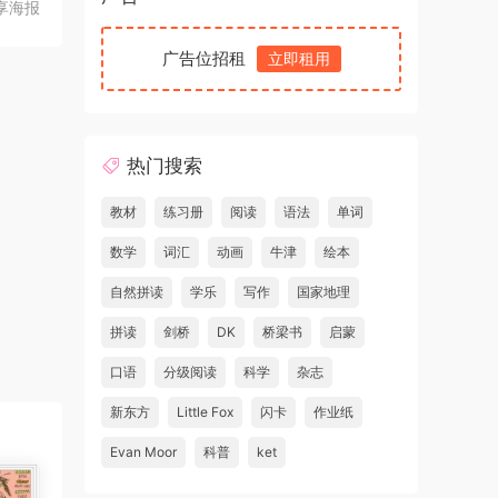
享海报
广告位招租
立即租用
热门搜索
教材
练习册
阅读
语法
单词
数学
词汇
动画
牛津
绘本
自然拼读
学乐
写作
国家地理
拼读
剑桥
DK
桥梁书
启蒙
口语
分级阅读
科学
杂志
新东方
Little Fox
闪卡
作业纸
Evan Moor
科普
ket