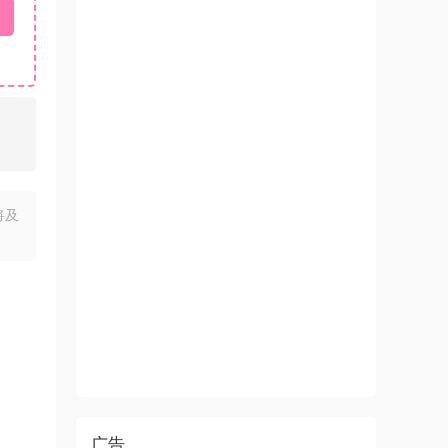
将及
广告