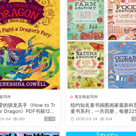
读/写作
英文阅读/写作
的驯龙高手《How to Tr
纽约知名童书插图画家最新科
our Dragon》PDF书籍12册
童书系列，一共四册，每册22
书及音频+3册漫画，蓝思
页，自然+海洋+食物+农场四
05-04
263
19
2026-03-24
304
L左右，适读年龄:8-12
主题，图文并茂，生动有趣，
别适合小朋友们阅读。