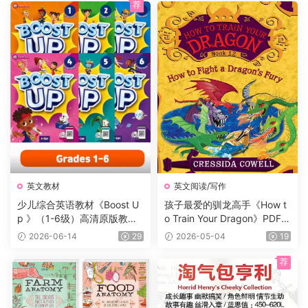
荐
英文教材
英文阅读/写作
少儿综合英语教材《Boost U
孩子最爱的驯龙高手《How t
p 》（1-6级）高清原版教
o Train Your Dragon》PDF书
材，学生书+课本答案试题
籍12册+电子书及音频+3册漫
2026-06-14
29
2026-05-04
19
+音频等，适合7-16岁学生
画，蓝思值900L左右，适读
年龄:8-12岁。
荐