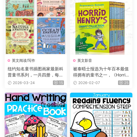
英文阅读/写作
英文影音
纽约知名童书插图画家最新科
被泰晤士报选为十年百本最值
普童书系列，一共四册，每册
得拥有的童书之一，《Horrid
225页，自然+海洋+食物+农
Henry 》淘气包亨利系列，P
2026-03-24
15
2026-02-07
25
场四大主题，图文并茂，生动
DF、音频、动画片1-5季229
有趣，特别适合小朋友们阅
集、电影、练习等
读。