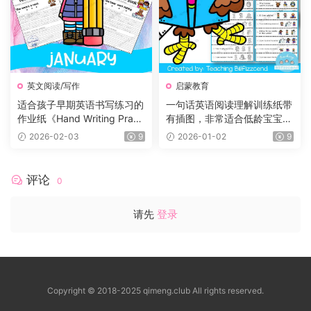
英文阅读/写作
启蒙教育
适合孩子早期英语书写练习的
一句话英语阅读理解训练纸带
作业纸《Hand Writing Practi
有插图，非常适合低龄宝宝！
ce Book》12册，每个月有一
小红书爆款！
2026-02-03
9
2026-01-02
9
册
评论
0
请先
登录
Copyright © 2018-2025 qimeng.club All rights reserved.