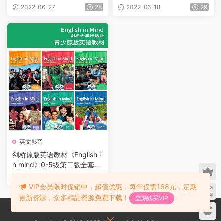
别 学生书+老师用书+语法书
师用书+音频
2022-06-27
28
2022-06-18
29
+视频音频+练习册等
英文影音
剑桥原版英语教材《English i
n mind》0-5级第二版全套资
源下载 包含教师用书+学生用
2022-06-18
25
书+音频等
VIP会员限时促销中，超值优惠，每年仅需168元，定期
更新资源，众多精品资源免费下载！
立刻购买VIP