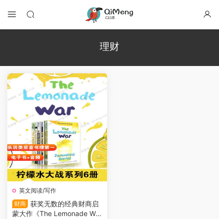
理财
英文阅读/写作
获奖无数的经典财商启
财商
蒙大作《The Lemonade War