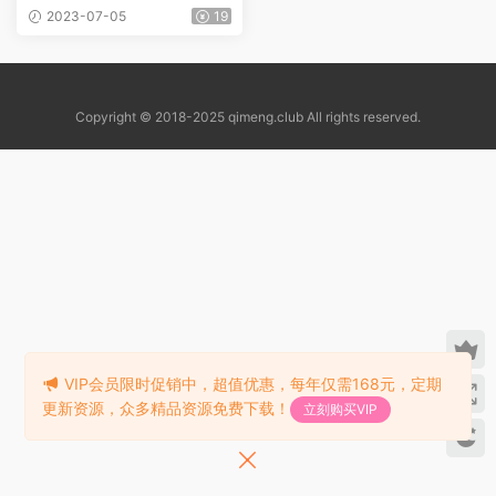
Series》柠檬水大战系列6册
2023-07-05
19
pdf+EPUB+MOBI+音频
Copyright © 2018-2025 qimeng.club All rights reserved.
VIP会员限时促销中，超值优惠，每年仅需168元，定期
更新资源，众多精品资源免费下载！
立刻购买VIP