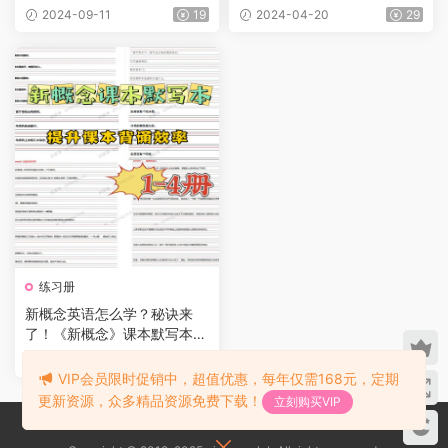
+课件+笔记等）
2024-09-11
19
2024-04-20
29
练习册
新概念英语怎么学？秘诀来
了！《新概念》课本默写本1-
4册，提升课本背诵效率，练
2023-11-18
11
习中译英能力！
VIP会员限时促销中，超值优惠，每年仅需168元，定期
更新资源，众多精品资源免费下载！
立刻购买VIP