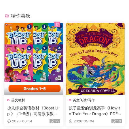
猜你喜欢
荐
英文教材
英文阅读/写作
少儿综合英语教材《Boost U
孩子最爱的驯龙高手《How t
p 》（1-6级）高清原版教
o Train Your Dragon》PDF书
材，学生书+课本答案试题
籍12册+电子书及音频+3册漫
2026-06-14
29
2026-05-04
19
+音频等，适合7-16岁学生
画，蓝思值900L左右，适读