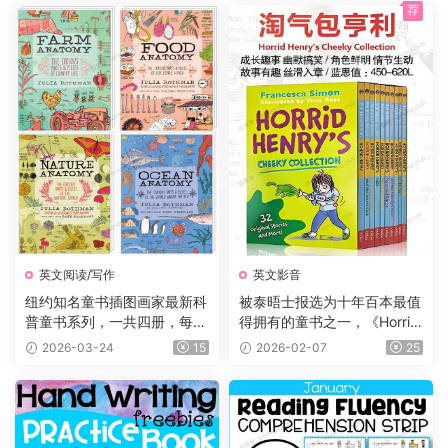
年龄:8-12岁。
荐
英文阅读/写作
英文影音
纽约知名童书插图画家最新科
被泰晤士报选为十年百本最值
普童书系列，一共四册，每册
得拥有的童书之一，《Horrid
225页，自然+海洋+食物+农
Henry 》淘气包亨利系列，P
2026-03-24
15
2026-02-07
25
场四大主题，图文并茂，生动
DF、音频、动画片1-5季229
有趣，特别适合小朋友们阅
集、电影、练习等
读。