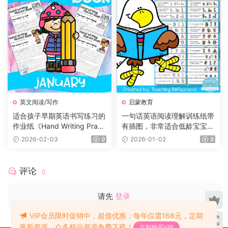
英文阅读/写作
启蒙教育
适合孩子早期英语书写练习的
一句话英语阅读理解训练纸带
作业纸《Hand Writing Practi
有插图，非常适合低龄宝宝！
ce Book》12册，每个月有一
小红书爆款！
2026-02-03
9
2026-01-02
9
册
评论
0
请先
登录
VIP会员限时促销中，超值优惠，每年仅需168元，定期
更新资源，众多精品资源免费下载！
立刻购买VIP