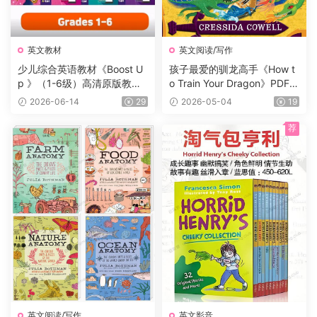
英文教材
英文阅读/写作
少儿综合英语教材《Boost U
孩子最爱的驯龙高手《How t
p 》（1-6级）高清原版教
o Train Your Dragon》PDF书
材，学生书+课本答案试题
籍12册+电子书及音频+3册漫
2026-06-14
29
2026-05-04
19
+音频等，适合7-16岁学生
画，蓝思值900L左右，适读
年龄:8-12岁。
荐
英文阅读/写作
英文影音