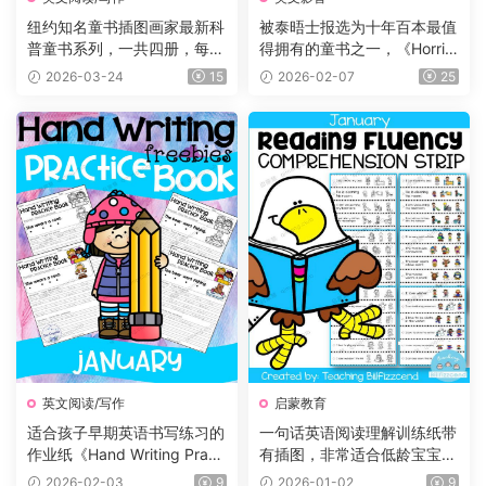
纽约知名童书插图画家最新科
被泰晤士报选为十年百本最值
普童书系列，一共四册，每册
得拥有的童书之一，《Horrid
225页，自然+海洋+食物+农
Henry 》淘气包亨利系列，P
2026-03-24
15
2026-02-07
25
场四大主题，图文并茂，生动
DF、音频、动画片1-5季229
有趣，特别适合小朋友们阅
集、电影、练习等
读。
英文阅读/写作
启蒙教育
适合孩子早期英语书写练习的
一句话英语阅读理解训练纸带
作业纸《Hand Writing Practi
有插图，非常适合低龄宝宝！
ce Book》12册，每个月有一
小红书爆款！
2026-02-03
9
2026-01-02
9